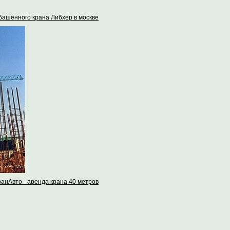
башенного крана Либхер в москве
ранАвто - аренда крана 40 метров