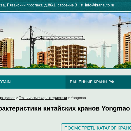
ква, Рязанский проспект. д.86/1, строение 3
info@kranauto.ru
OTAIN
БАШЕННЫЕ КРАНЫ РФ
а кранов
>
Технические характеристики
> Yongmao
рактеристики китайских кранов Yongmao
ПОСМОТРЕТЬ КАТАЛОГ КРАН