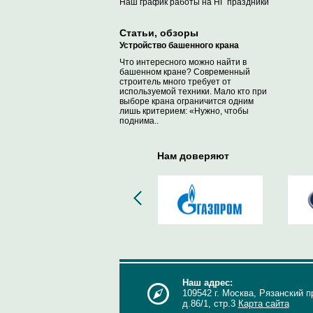
Наш график работы на НГ праздники
Статьи, обзоры
Устройство башенного крана
Что интересного можно найти в
башенном кране? Современный
строитель много требует от
используемой техники. Мало кто при
выборе крана ограничится одним
лишь критерием: «Нужно, чтобы
поднима..
Нам доверяют
Наш адрес:
109542 г. Москва, Рязанский п
д.86/1, стр.3
Карта сайта