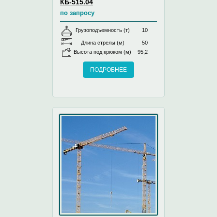
КБ-515.04
по запросу
Грузоподъемность (т)
10
Длина стрелы (м)
50
Высота под крюком (м)
95,2
ПОДРОБНЕЕ