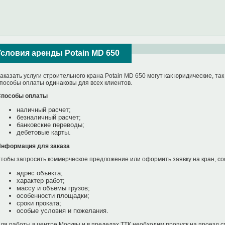
Условия аренды Potain MD 650
аказать услуги строительного крана Potain MD 650 могут как юридические, так
пособы оплаты одинаковы для всех клиентов.
пособы оплаты
наличный расчет;
безналичный расчет;
банковские переводы;
дебетовые карты.
нформация для заказа
тобы запросить коммерческое предложение или оформить заявку на кран, с
адрес объекта;
характер работ;
массу и объемы грузов;
особенности площадки;
сроки проката;
особые условия и пожелания.
ля работы в центре Москвы и в пределах ТТК необходим пропуск на проезд с