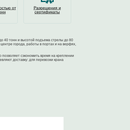
остью от
Разрешения и
онн
сертификаты
о 40 тонн и высотой подъема стрелы до 80
центре города, работы в портах и на верфях,
о позволяет сэкономить время на креплении
вляют доставку: для перевозки крана