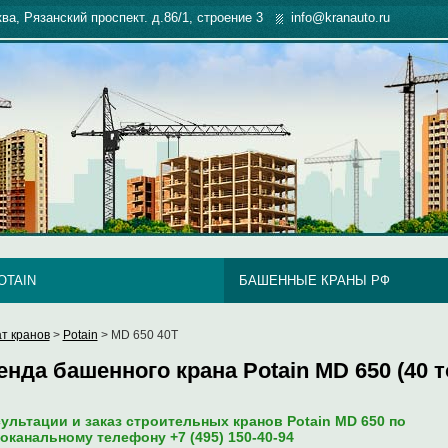
ква, Рязанский проспект. д.86/1, строение 3
info@kranauto.ru
OTAIN
БАШЕННЫЕ КРАНЫ РФ
т кранов
>
Potain
> MD 650 40T
енда башенного крана Potain MD 650 (40 т
ультации и заказ строительных кранов Potain MD 650 по
оканальному телефону +7 (495) 150-40-94