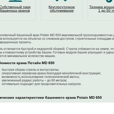
Собственный парк
Круглосуточное
Техника мощн
башенных кранов
обслуживание
1 до 50 т
оловочный башенный кран Potain MD 650 максимальной грузоподъемностью д
в используется на объектах со сложным доступом: строительные площадки в 
врационные проекты.
ь отличается быстрой и недорогой сборкой. Стрела собирается на земле, чт
ы к поворотному устройству башни. Готовые модули башни упрощают и удеше
ется минимальное количество машин.
енности крана Потайн MD 650
быстрая сборка стрелы и контрстрелы;
оперативная перевозка крана благодаря моноблочной конструкции;
возможность использования телескопической мачты;
увеличенный радиус работы – до 80 метров;
оптимально подходит для продолжительных нагрузок.
ические характеристики башенного крана Potain MD 650