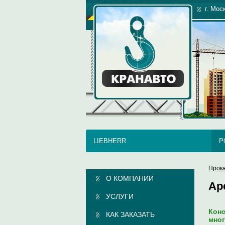
г. Мос
LIEBHERR
P
Прока
О КОМПАНИИ
Ар
УСЛУГИ
Конс
КАК ЗАКАЗАТЬ
мног