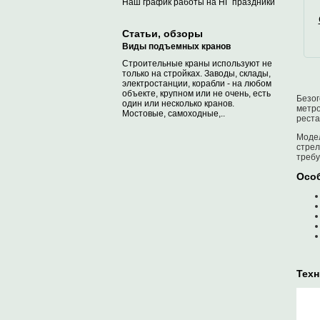
Наш график работы на НГ праздники
Статьи, обзоры
Виды подъемных кранов
Строительные краны используют не
только на стройках. Заводы, склады,
электростанции, корабли - на любом
объекте, крупном или не очень, есть
Безог
один или несколько кранов.
метро
Мостовые, самоходные,..
реста
Модел
стрел
требу
Особ
Техн