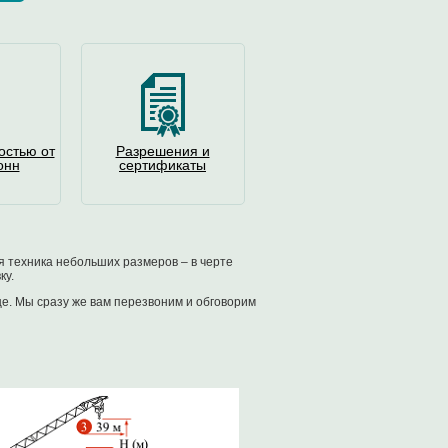
остью от
Разрешения и
онн
сертификаты
я техника небольших размеров – в черте
ку.
це. Мы сразу же вам перезвоним и обговорим