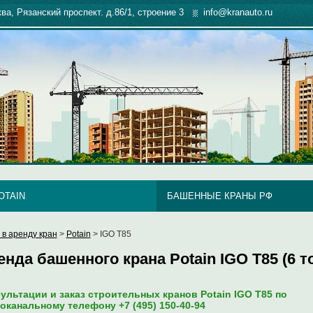
ква, Рязанский проспект. д.86/1, строение 3
info@kranauto.ru
OTAIN
БАШЕННЫЕ КРАНЫ РФ
 в аренду кран
>
Potain
> IGO T85
енда башенного крана Potain IGO T85 (6 т
ультации и заказ строительных кранов Potain IGO T85 по
оканальному телефону +7 (495) 150-40-94