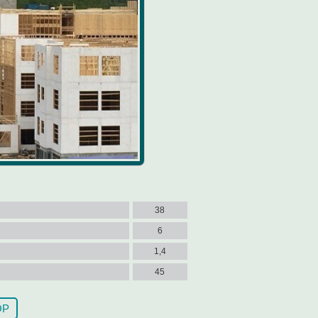
38
6
1,4
45
ОР