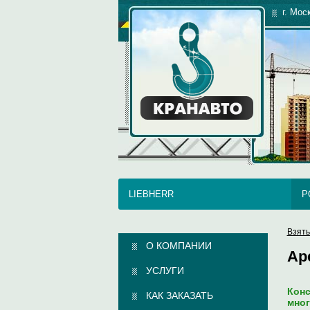
г. Мос
LIEBHERR
P
Взять
О КОМПАНИИ
Ар
УСЛУГИ
Конс
КАК ЗАКАЗАТЬ
мног