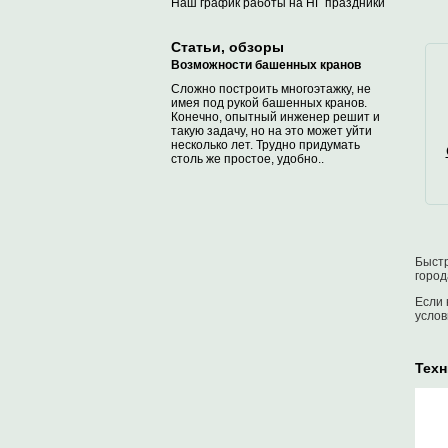
Наш график работы на НГ праздники
Статьи, обзоры
Возможности башенных кранов
Сложно построить многоэтажку, не
имея под рукой башенных кранов.
Конечно, опытный инженер решит и
такую задачу, но на это может уйти
несколько лет. Трудно придумать
столь же простое, удобно..
Быстр
город
Если 
услов
Техн