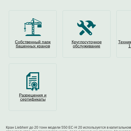
Собственный парк
Круглосуточное
Техни
башенных кранов
обслуживание
1
Разрешения и
сертификаты
Кран Liebherr до 20 тонн модели 550 EC-H 20 используется в капитальн