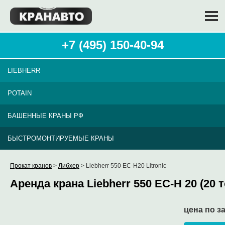
+7 (495) 150-40-94
LIEBHERR
POTAIN
БАШЕННЫЕ КРАНЫ РФ
БЫСТРОМОНТИРУЕМЫЕ КРАНЫ
Прокат кранов
>
Либхер
> Liebherr 550 EC-H20 Litronic
Аренда крана Liebherr 550 EC-H 20 (20 
цена по з