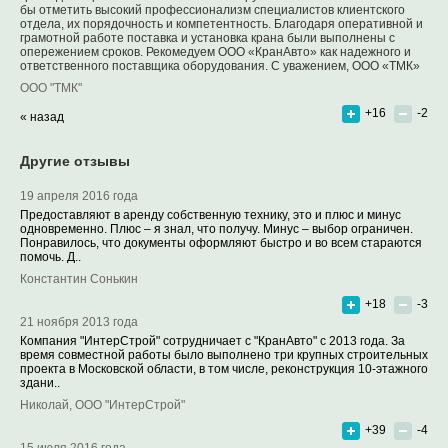
бы отметить высокий профессионализм специалистов клиентского
отдела, их порядочность и компетентность. Благодаря оперативной и
грамотной работе поставка и установка крана были выполнены с
опережением сроков. Рекомедуем ООО «КранАвто» как надежного и
ответственного поставщика оборудования. С уважением, ООО «ТМК»
ООО "ТМК"
+16
-2
« назад
Другие отзывы
19 апреля 2016 года
Предоставляют в аренду собственную технику, это и плюс и минус
одновременно. Плюс – я знал, что получу. Минус – выбор ограничен.
Понравилось, что документы оформляют быстро и во всем стараются
помочь. Д..
Константин Сонькин
+18
-3
21 ноября 2013 года
Компания "ИнтерСтрой" сотрудничает с "КранАвто" с 2013 года. За
время совместной работы было выполнено три крупных строительных
проекта в Московской области, в том числе, реконструкция 10-этажного
здани..
Николай, ООО "ИнтерСтрой"
+39
-4
15 июля 2016 года