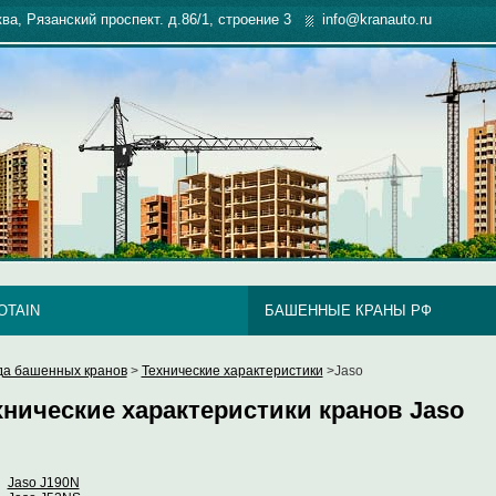
ква, Рязанский проспект. д.86/1, строение 3
info@kranauto.ru
OTAIN
БАШЕННЫЕ КРАНЫ РФ
да башенных кранов
>
Технические характеристики
>Jaso
хнические характеристики кранов Jaso
Jaso J190N