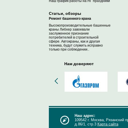
Наш график работы на НГ праздники
Статьи, обзоры
Ремонт башенного крана
Высокопроизводительные башенные
краны Либхер завоевали
заслуженное признание
потребителей в строительной
сфере. Автокраны, как и другая
техника, будут служить исправно
только при соблюдении..
Нам доверяют
Наш адрес:
109542 г. Москва, Рязанский п
д.86/1, стр.3
Карта сайта