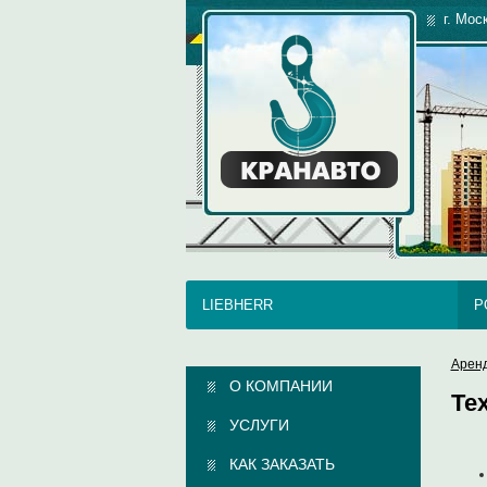
г. Мос
LIEBHERR
P
Арен
О КОМПАНИИ
Те
УСЛУГИ
КАК ЗАКАЗАТЬ