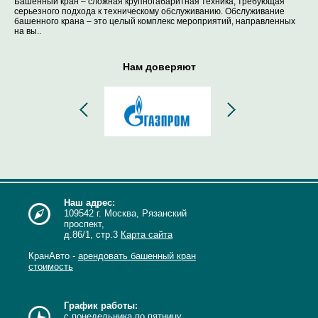
Башенный кран – сложная крупногабаритная техника, требующая
серьезного подхода к техническому обслуживанию. Обслуживание
башенного крана – это целый комплекс мероприятий, направленных
на вы..
Нам доверяют
Наш адрес:
109542 г. Москва, Рязанский
проспект,
д.86/1, стр.3
Карта сайта
КранАвто -
арендовать башенный кран
стоимость
График работы:
с понедельника по пятницу