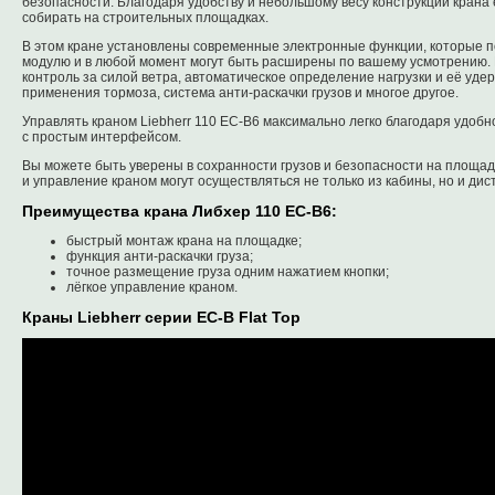
безопасности. Благодаря удобству и небольшому весу конструкции крана е
собирать на строительных площадках.
В этом кране установлены современные электронные функции, которые 
модулю и в любой момент могут быть расширены по вашему усмотрению. 
контроль за силой ветра, автоматическое определение нагрузки и её уде
применения тормоза, система анти-раскачки грузов и многое другое.
Управлять краном Liebherr 110 EC-B6 максимально легко благодаря удоб
с простым интерфейсом.
Вы можете быть уверены в сохранности грузов и безопасности на площадк
и управление краном могут осуществляться не только из кабины, но и дис
Преимущества крана Либхер 110 EC-B6:
быстрый монтаж крана на площадке;
функция анти-раскачки груза;
точное размещение груза одним нажатием кнопки;
лёгкое управление краном.
Краны Liebherr серии EC-B Flat Top