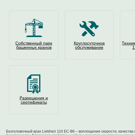
Собственный парк
Круглосуточное
Техни
башенных кранов
обслуживание
1
Разрешения и
сертификаты
Безголовочный кран Liebherr 110 EC-B6 – воплощение скорости, качества 