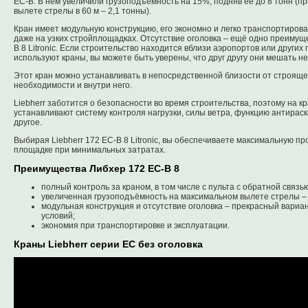
EC-B. В нём увеличили грузоподъёмность на 15%, подняв её до 8 тонн (п
вылете стрелы в 60 м – 2,1 тонны).
Кран имеет модульную конструкцию, его экономно и легко транспортирова
даже на узких стройплощадках. Отсутствие оголовка – ещё одно преимуще
B 8 Litronic. Если строительство находится вблизи аэропортов или других 
используют краны, вы можете быть уверены, что друг другу они мешать не
Этот кран можно устанавливать в непосредственной близости от строящег
необходимости и внутри него.
Liebherr заботится о безопасности во время строительства, поэтому на 
устанавливают систему контроля нагрузки, силы ветра, функцию антираска
другое.
Выбирая Liebherr 172 EC-B 8 Litronic, вы обеспечиваете максимальную п
площадке при минимальных затратах.
Преимущества Либхер 172 EC-B 8
полный контроль за краном, в том числе с пульта с обратной связь
увеличенная грузоподъёмность на максимальном вылете стрелы – 
модульная конструкция и отсутствие оголовка – прекрасный вариа
условий;
экономия при транспортировке и эксплуатации.
Краны Liebherr серии EC без оголовка