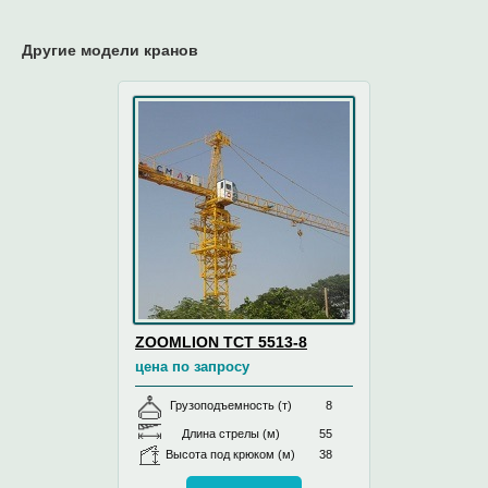
Другие модели кранов
ZOOMLION TCT 5513-8
цена по запросу
Грузоподъемность (т)
8
Длина стрелы (м)
55
Высота под крюком (м)
38