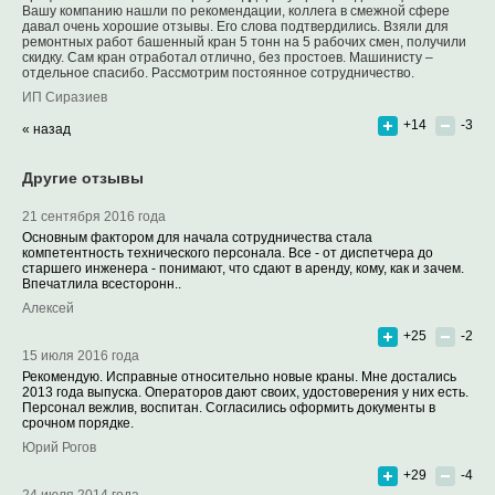
Вашу компанию нашли по рекомендации, коллега в смежной сфере
давал очень хорошие отзывы. Его слова подтвердились. Взяли для
ремонтных работ башенный кран 5 тонн на 5 рабочих смен, получили
скидку. Сам кран отработал отлично, без простоев. Машинисту –
отдельное спасибо. Рассмотрим постоянное сотрудничество.
ИП Сиразиев
+14
-3
« назад
Другие отзывы
21 сентября 2016 года
Основным фактором для начала сотрудничества стала
компетентность технического персонала. Все - от диспетчера до
старшего инженера - понимают, что сдают в аренду, кому, как и зачем.
Впечатлила всесторонн..
Алексей
+25
-2
15 июля 2016 года
Рекомендую. Исправные относительно новые краны. Мне достались
2013 года выпуска. Операторов дают своих, удостоверения у них есть.
Персонал вежлив, воспитан. Согласились оформить документы в
срочном порядке.
Юрий Рогов
+29
-4
24 июля 2014 года