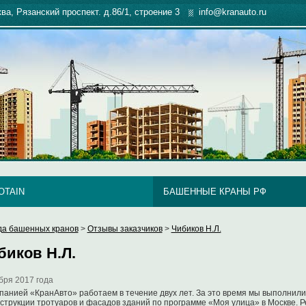
ква, Рязанский проспект. д.86/1, строение 3
info@kranauto.ru
OTAIN
БАШЕННЫЕ КРАНЫ РФ
да башенных кранов
>
Отзывы заказчиков
>
Чибиков Н.Л.
биков Н.Л.
бря 2017 года
панией «КранАвто» работаем в течение двух лет. За это время мы выполнили 
струкции тротуаров и фасадов зданий по программе «Моя улица» в Москве. 