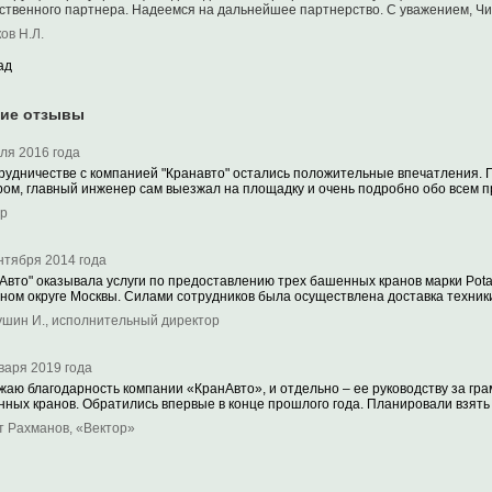
ственного партнера. Надеемся на дальнейшее партнерство. С уважением, Чи
ов Н.Л.
ад
гие отзывы
ля 2016 года
рудничестве с компанией "Кранавто" остались положительные впечатления. 
ом, главный инженер сам выезжал на площадку и очень подробно обо всем пр
р
нтября 2014 года
Авто" оказывала услуги по предоставлению трех башенных кранов марки Potai
ном округе Москвы. Силами сотрудников была осуществлена доставка техники 
шин И., исполнительный директор
варя 2019 года
аю благодарность компании «КранАвто», и отдельно – ее руководству за гр
ных кранов. Обратились впервые в конце прошлого года. Планировали взять 
 Рахманов, «Вектор»