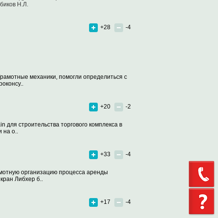
биков Н.Л.
+28
-4
Грамотные механики, помогли определиться с
оконсу..
+20
-2
n для строительства торгового комплекса в
на о..
+33
-4
амотную организацию процесса аренды
кран Либхер б..
+17
-4