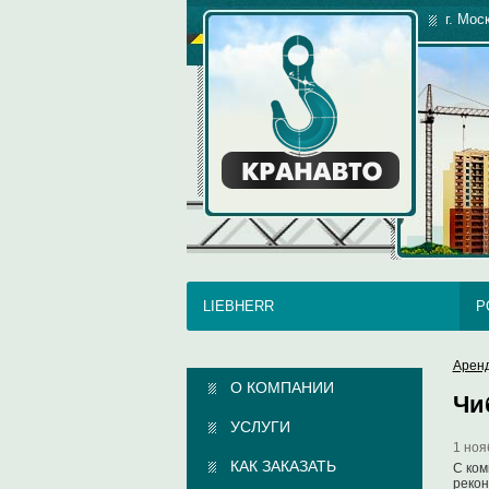
г. Мос
LIEBHERR
P
Арен
О КОМПАНИИ
Чи
УСЛУГИ
1 ноя
КАК ЗАКАЗАТЬ
С ком
рекон