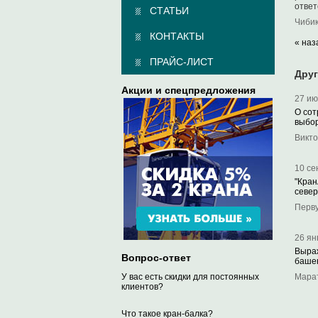
ответ
СТАТЬИ
Чибик
КОНТАКТЫ
« наз
ПРАЙС-ЛИСТ
Дру
Акции и спецпредложения
27 ию
О сот
выбор
Викто
10 се
"Кран
север
Перву
26 ян
Выраж
Вопрос-ответ
башен
Марат
У вас есть скидки для постоянных
клиентов?
Что такое кран-балка?