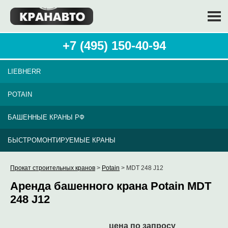
+7 (495) 150-40-94
LIEBHERR
POTAIN
БАШЕННЫЕ КРАНЫ РФ
БЫСТРОМОНТИРУЕМЫЕ КРАНЫ
Прокат строительных кранов
>
Potain
> MDT 248 J12
Аренда башенного крана Potain MDT
248 J12
цена по запросу