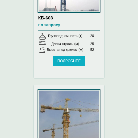
КБ-603
по запросу
Грузоподъемность (т)
20
Длина стрелы (м)
25
Высота под крюком (м)
52
ПОДРОБНЕЕ