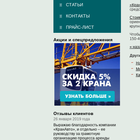
СТАТЬИ
«Кра
средс
КОНТАКТЫ
Стоим
ориен
крупн
ПРАЙС-ЛИСТ
Чтобы
150-4
Акции и спецпредложения
« наз
Друг
На
Мо
Ка
Отзывы клиентов
26 января 2019 года
Выражаю благодарность компании
«КранАвто», и отдельно – ее
руководству за грамотную
организацию процесса аренды