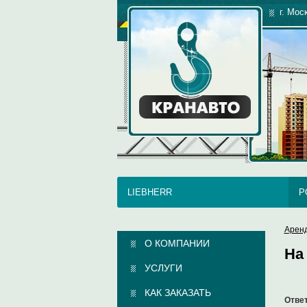
г. Мос
LIEBHERR
P
Арен
О КОМПАНИИ
На
УСЛУГИ
КАК ЗАКАЗАТЬ
Ответ