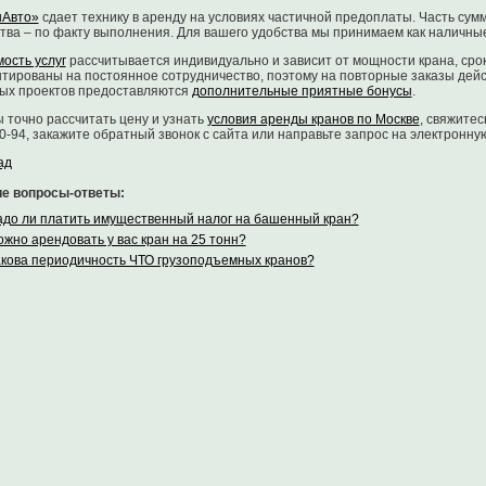
нАвто»
сдает технику в аренду на условиях частичной предоплаты. Часть сум
тва – по факту выполнения. Для вашего удобства мы принимаем как наличные
ость услуг
рассчитывается индивидуально и зависит от мощности крана, ср
тированы на постоянное сотрудничество, поэтому на повторные заказы дейс
ых проектов предоставляются
дополнительные приятные бонусы
.
 точно рассчитать цену и узнать
условия аренды кранов по Москве
, свяжите
0-94, закажите обратный звонок с сайта или направьте запрос на электронну
ад
ие вопросы-ответы:
до ли платить имущественный налог на башенный кран?
жно арендовать у вас кран на 25 тонн?
кова периодичность ЧТО грузоподъемных кранов?