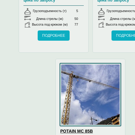
цена по запросу
цена по запросу
Грузоподъемность (т)
5
Грузоподъемность
Длина стрелы (м)
50
Длина стрелы (
Высота под крюком (м)
77
Высота под крюком
ПОДРОБНЕЕ
ПОДРОБН
POTAIN MC 85B