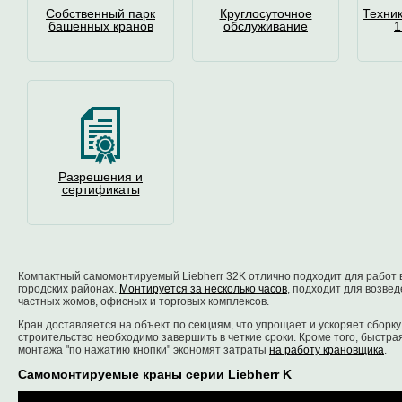
Собственный парк
Круглосуточное
Техни
башенных кранов
обслуживание
1
Разрешения и
сертификаты
Компактный самомонтируемый Liebherr 32K отлично подходит для работ 
городских районах.
Монтируется за несколько часов
, подходит для возве
частных жомов, офисных и торговых комплексов.
Кран доставляется на объект по секциям, что упрощает и ускоряет сборку
строительство необходимо завершить в четкие сроки. Кроме того, быстра
монтажа "по нажатию кнопки" экономят затраты
на работу крановщика
.
Самомонтируемые краны серии Liebherr K