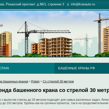
ква, Рязанский проспект. д.86/1, строение 3
info@kranauto.ru
OTAIN
БАШЕННЫЕ КРАНЫ РФ
да башенных кранов
>
Potain
>
Со стрелой 30 метров
енда башенного крана со стрелой 30 мет
 с вылетом стрелы до 30 метров подходят для самых различных задач. Легко 
у до 102 метров. Удобны как на срочных проектах, так и на продолжительном