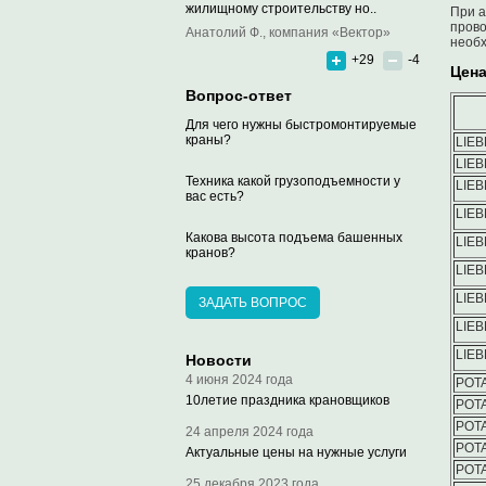
жилищному строительству но..
При а
прово
Анатолий Ф., компания «Вектор»
необх
+29
-4
Цена
Вопрос-ответ
Для чего нужны быстромонтируемые
краны?
LIEB
LIEB
Техника какой грузоподъемности у
LIEB
вас есть?
LIEB
Какова высота подъема башенных
LIEB
кранов?
LIEB
LIEB
ЗАДАТЬ ВОПРОС
LIEB
LIEB
Новости
4 июня 2024 года
POTA
10летие праздника крановщиков
POTA
POTA
24 апреля 2024 года
POTA
Актуальные цены на нужные услуги
POTA
25 декабря 2023 года