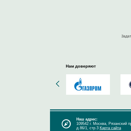
Задат
Нам доверяют
Наш адрес:
109542 г. Москва, Рязанский п
д.86/1, стр.3
Карта сайта