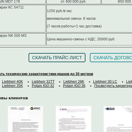
IN MDT 178
от 400 000 руб.
850 000 
кран КС 54711
1250 руб./в час
минимальная смена- 8 часов
(7 часов работы+1 час доставка)
кран NK 500 MS
Цена машинно-смены с НДС, 20000 руб.
СКАЧАТЬ ПРАЙС-ЛИСТ
СКАЧАТЬ ДОГОВ
ть технические характеристики кранов до 30 метров
Liebherr 40K
Liebherr 32TT
Liebherr 28K
Liebherr 30 LC
Lie
Liebherr 35K
Potain IGO 32
Potain IGO 36
Посмотреть характери
ывы клиентов