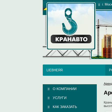
г. Мос
LIEBHERR
P
Арен
О КОМПАНИИ
Ар
УСЛУГИ
Краны
высот
КАК ЗАКАЗАТЬ