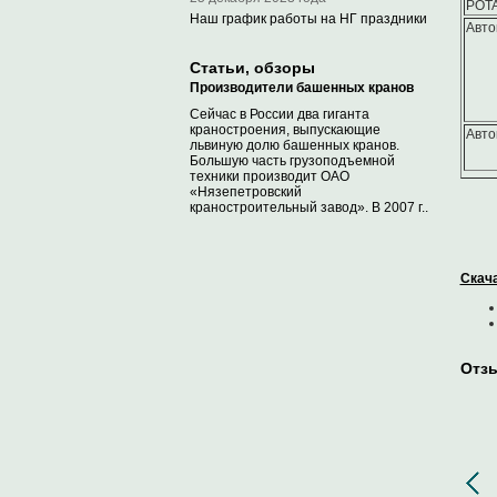
POTA
Наш график работы на НГ праздники
Авто
Статьи, обзоры
Производители башенных кранов
Сейчас в России два гиганта
краностроения, выпускающие
Авто
львиную долю башенных кранов.
Большую часть грузоподъемной
техники производит ОАО
«Нязепетровский
краностроительный завод». В 2007 г..
Скача
Отз