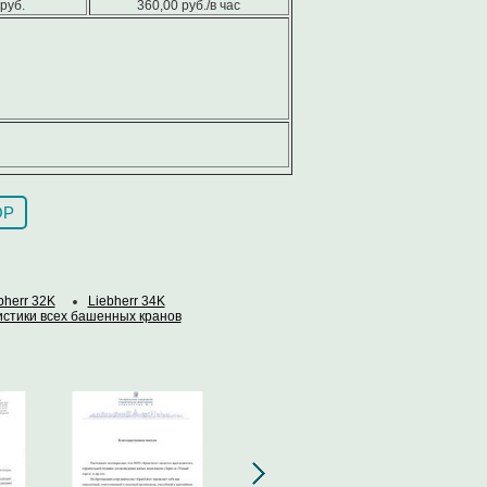
руб.
360,00 руб./в час
ОР
bherr 32K
Liebherr 34K
стики всех башенных кранов