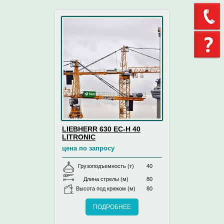
LIEBHERR 630 EC-H 40
LITRONIC
цена по запросу
Грузоподъемность (т)
40
Длина стрелы (м)
80
Высота под крюком (м)
80
ПОДРОБНЕЕ