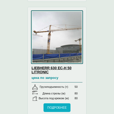
LIEBHERR 630 EC-H 50
LITRONIC
цена по запросу
Грузоподъемность (т)
50
Длина стрелы (м)
80
Высота под крюком (м)
80
ПОДРОБНЕЕ