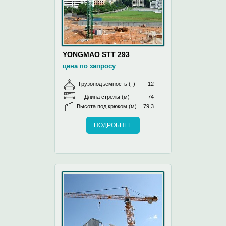
YONGMAO STT 293
цена по запросу
Грузоподъемность (т)
12
Длина стрелы (м)
74
Высота под крюком (м)
79,3
ПОДРОБНЕЕ