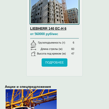
LIEBHERR 140 EC-H 6
от 560000 руб/мес
Грузоподъемность (т)
6
Длина стрелы (м)
60
Высота под крюком (м)
47
ПОДРОБНЕЕ
Акции и спецпредложения