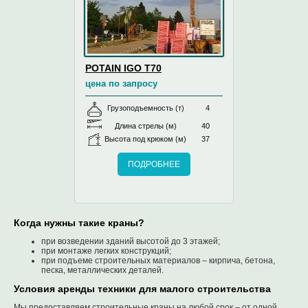
POTAIN IGO T70
цена по запросу
Грузоподъемность (т)
4
Длина стрелы (м)
40
Высота под крюком (м)
37
ПОДРОБНЕЕ
Когда нужны такие краны?
при возведении зданий высотой до 3 этажей;
при монтаже легких конструкций;
при подъеме строительных материалов – кирпича, бетона,
песка, металлических деталей.
Условия аренды техники для малого строительства
Мы предоставляем строительные краны на любой срок – от одной