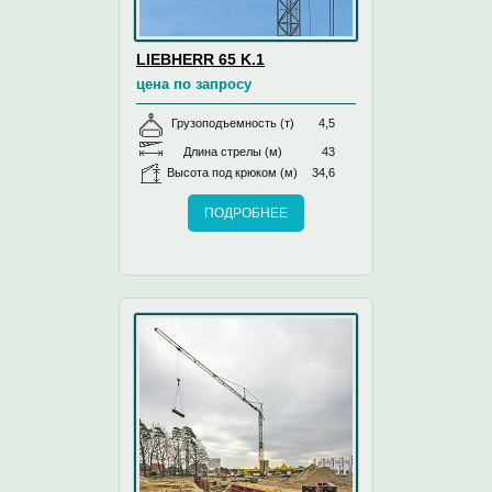
LIEBHERR 65 K.1
цена по запросу
Грузоподъемность (т)
4,5
Длина стрелы (м)
43
Высота под крюком (м)
34,6
ПОДРОБНЕЕ