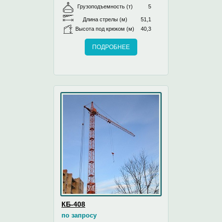
Грузоподъемность (т)
5
Длина стрелы (м)
51,1
Высота под крюком (м)
40,3
ПОДРОБНЕЕ
КБ-408
по запросу