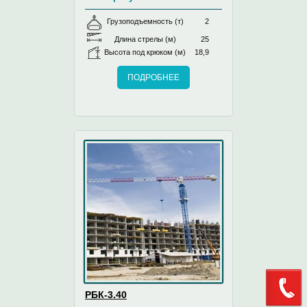
Грузоподъемность (т)
2
Длина стрелы (м)
25
Высота под крюком (м)
18,9
ПОДРОБНЕЕ
РБК-3.40