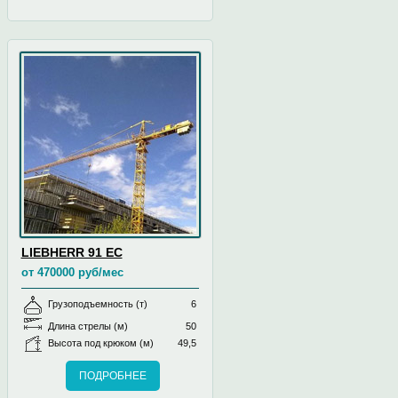
LIEBHERR 91 EC
от 470000 руб/мес
Грузоподъемность (т)
6
Длина стрелы (м)
50
Высота под крюком (м)
49,5
ПОДРОБНЕЕ