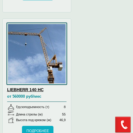
LIEBHERR 140 HC
от 560000 руб/мес
Грузоподъемность (т)
8
Длина стрелы (м)
55
Высота под крюком (м)
46,9
ПОДРОБНЕЕ