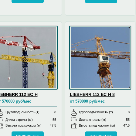
IEBHERR 112 EC-H
LIEBHERR 112 EC-H 8
т 570000 руб/мес
от 570000 руб/мес
Грузоподъемность (т)
8
Грузоподъемность (т)
8
Длина стрелы (м)
55
Длина стрелы (м)
55
Высота под крюком (м)
47,5
Высота под крюком (м)
47,5