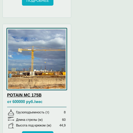
ПОДРОБНЕЕ
POTAIN MC 175B
от 600000 руб./мес
Грузоподъемность (т)
8
Длина стрелы (м)
60
Высота под крюком (м)
44,9