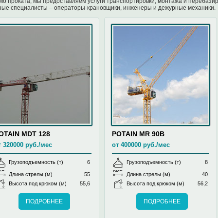
о проката, мы предоставляем услуги транспортировки, монтажа и перебазир
ые специалисты – операторы-крановщики, инженеры и дежурные механики.
OTAIN MDT 128
POTAIN MR 90B
т 320000 руб./мес
от 400000 руб./мес
Грузоподъемность (т)
6
Грузоподъемность (т)
8
Длина стрелы (м)
55
Длина стрелы (м)
40
Высота под крюком (м)
55,6
Высота под крюком (м)
56,2
ПОДРОБНЕЕ
ПОДРОБНЕЕ