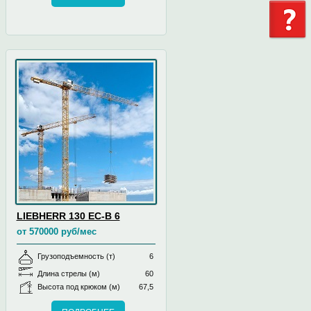
LIEBHERR 130 EC-B 6
от 570000 руб/мес
Грузоподъемность (т)
6
Длина стрелы (м)
60
Высота под крюком (м)
67,5