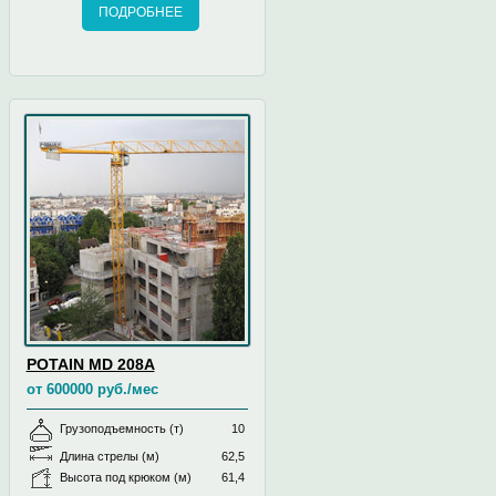
ПОДРОБНЕЕ
POTAIN MD 208A
от 600000 руб./мес
Грузоподъемность (т)
10
Длина стрелы (м)
62,5
Высота под крюком (м)
61,4