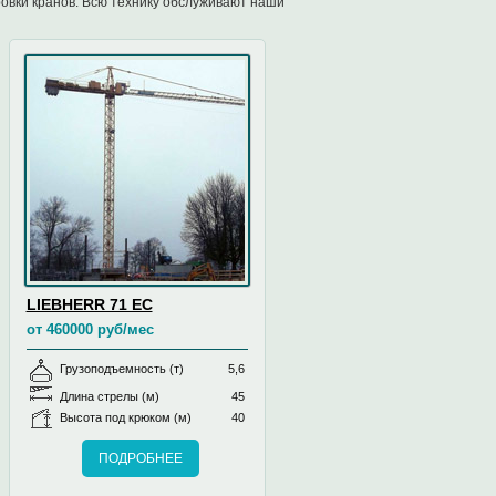
овки кранов. Всю технику обслуживают наши
LIEBHERR 71 EC
от 460000 руб/мес
Грузоподъемность (т)
5,6
Длина стрелы (м)
45
Высота под крюком (м)
40
ПОДРОБНЕЕ