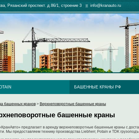
ква, Рязанский проспект. д.86/1, строение 3
info@kranauto.ru
OTAIN
БАШЕННЫЕ КРАНЫ РФ
да башенных кранов
>
Верхнеповоротные башенные краны
рхнеповоротные башенные краны
КранАвто» предлагает в аренду верхнеповоротные башенные краны с достав
ти. Мы предоставляем технику производства Liebherr, Potain и TDK грузоподъ