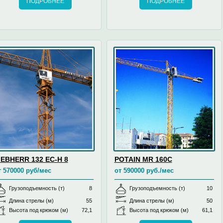
ПОДРОБНЕЕ
ПОДРОБНЕЕ
IEBHERR 132 EC-H 8
POTAIN MR 160C
т 570000 руб/мес
от 590000 руб./мес
Грузоподъемность (т)
8
Грузоподъемность (т)
10
Длина стрелы (м)
55
Длина стрелы (м)
50
Высота под крюком (м)
72,1
Высота под крюком (м)
61,1