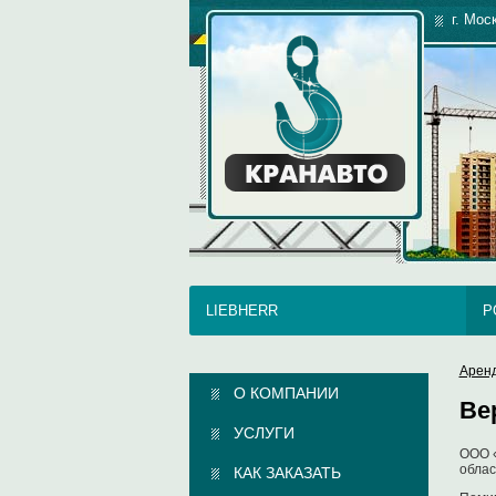
г. Мос
LIEBHERR
P
Арен
О КОМПАНИИ
Ве
УСЛУГИ
ООО «
облас
КАК ЗАКАЗАТЬ