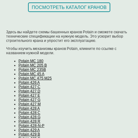
ПОСМОТРЕТЬ КАТАЛОГ КРАНОВ
Здесь вы найдете схемы башенных кранов Potain и сможете скачать
технические спецификации на нужную модель. Это ускорит выбор
строительного крана и упростит его эксплуатацию.
Чтобы изучить механизмы кранов Potain, кликните по ссылке с
названием нужной модели.
Potain MC 180
Potain MC 205 B
Potain MC 235B
Potain MC 45 A
Potain MC 475 M25
Potain 426 A
Potain 427 C
Potain 427 D
Potain 427 E
Potain 427 G
Potain 427 M
Potain 428 A
Potain 428 C
Potain 428 G
Potain 428 R
Potain 428-N-P
Potain 429 A
Potain 429 B